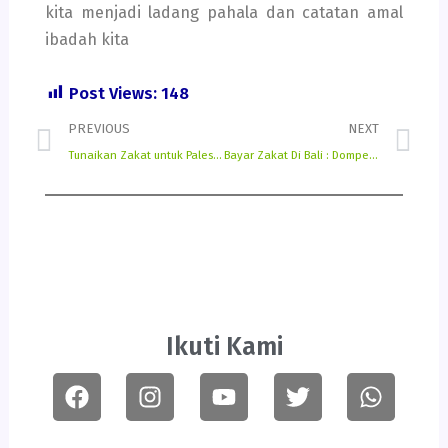
kita menjadi ladang pahala dan catatan amal
ibadah kita
Post Views:
148
Prev
Ne
PREVIOUS
NEXT
Tunaikan Zakat untuk Palestina
Bayar Zakat Di Bali : Dompet Sosial Madani (Bali) Buka Sampai Malam Setiap Hari
Ikuti Kami
Facebook
Instagram
Youtube
Twitter
Whats