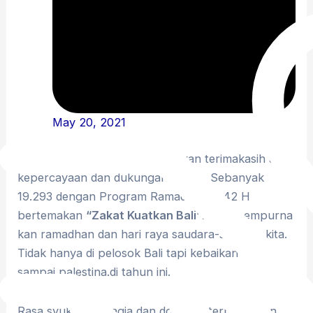
May 20, 2021
Alhamdulillah. Kami mengucapkan terimakasih atas
kepercayaan dan dukungan Sobat. Sebanyak
19.293 dengan Program Ramadhan 1442 H
bertemakan
“Zakat Kuatkan Bali”
. telah sempurna
kan ramadhan dan hari raya saudara-saudara kita.
Tidak hanya di pelosok Bali tapi kebaikan Anda
sampai palestina.di tahun ini.
Rasa syukur, bahagia dan doa juga terpanjatkan