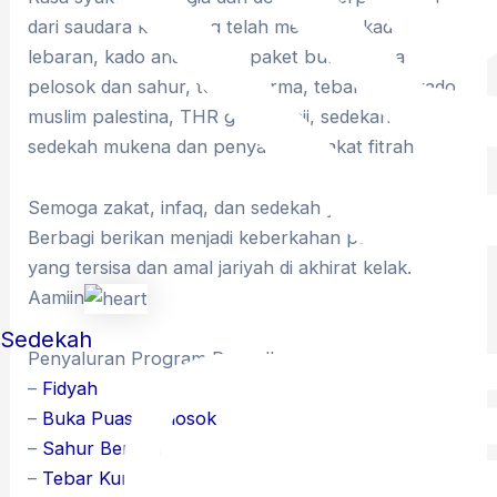
dari saudara kita, yang telah menerima kado spesial
lebaran, kado anak ceria, paket buka puasa
pelosok dan sahur, tebar kurma, tebar takjil, kado
muslim palestina, THR guru ngaji, sedekah qur’an,
sedekah mukena dan penyaluran zakat fitrah
Semoga zakat, infaq, dan sedekah yang Sobat
Berbagi berikan menjadi keberkahan pada harta
yang tersisa dan amal jariyah di akhirat kelak.
Aamiin
Sedekah
Penyaluran Program Ramadhan
–
Fidyah
–
Buka Puasa Pelosok
–
Sahur Berkah
–
Tebar Kurma