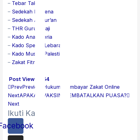
–
Tebar Takjil
–
Sedekah Mukena
–
Sedekah Al Qur’an
–
THR Guru Ngaji
–
Kado Anak Ceria
–
Kado Spesial Lebaran
–
Kado Muslim Palestina
–
Zakat Fitrah
Post Views:
254
Prev
Previous
Hukum Membayar Zakat Online
Next
APAKAH VAKSIN MEMBATALKAN PUASA?
Next
Ikuti Kami
Facebook