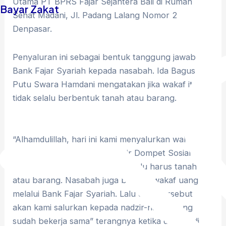
Utama PT BPRS Fajar Sejahtera Bali di Rumah
Bayar Zakat
Sehat Madani, Jl. Padang Lalang Nomor 2
Denpasar.
Penyaluran ini sebagai bentuk tanggung jawab
Bank Fajar Syariah kepada nasabah. Ida Bagus
Putu Swara Hamdani mengatakan jika wakaf itu
tidak selalu berbentuk tanah atau barang.
“Alhamdulillah, hari ini kami menyalurkan wakaf
yang terhimpun kepada nadzir Dompet Sosial
Madani. Jadi wakaf itu tidak melulu harus tanah
atau barang. Nasabah juga bisa berwakaf uang
melalui Bank Fajar Syariah. Lalu dana tersebut
akan kami salurkan kepada nadzir-nadzir yang
sudah bekerja sama” terangnya ketika ditemui di