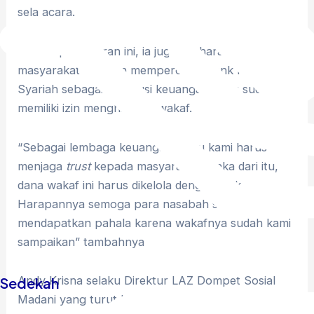
sela acara.
Melalui penyaluran ini, ia juga berharap
masyarakat semakin mempercayai Bank Fajar
Syariah sebagai instistusi keuangan yang sudah
memiliki izin menghimpun wakaf.
“Sebagai lembaga keuangan tentu kami harus
menjaga
trust
kepada masyarakat. Maka dari itu,
dana wakaf ini harus dikelola dengan baik.
Harapannya semoga para nasabah segera
mendapatkan pahala karena wakafnya sudah kami
sampaikan” tambahnya
Andy Krisna selaku Direktur LAZ Dompet Sosial
Sedekah
Madani yang turut hadir dalam acara ini