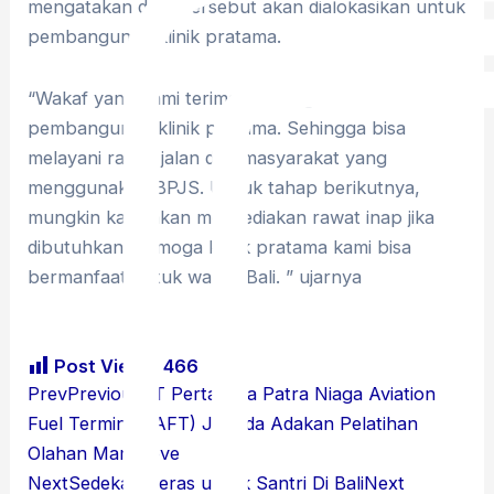
mengatakan dana tersebut akan dialokasikan untuk
pembangunan klinik pratama.
“Wakaf yang kami terima akan digunakan untuk
pembangunan klinik pratama. Sehingga bisa
melayani rawat jalan dan masyarakat yang
menggunakan BPJS. Untuk tahap berikutnya,
mungkin kami akan menyediakan rawat inap jika
dibutuhkan. Semoga klinik pratama kami bisa
bermanfaat untuk warga Bali. ” ujarnya
Post Views:
466
Prev
Previous
PT Pertamina Patra Niaga Aviation
Fuel Terminal (AFT) Juanda Adakan Pelatihan
Olahan Mangrove
Next
Sedekah Beras untuk Santri Di Bali
Next