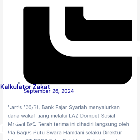
Kalkulator Zakat
September 26, 2024
Kamis (26/9), Bank Fajar Syariah menyalurkan
dana wakaf uang melalui LAZ Dompet Sosial
Madani Bali. Serah terima ini dihadiri langsung oleh
Ida Bagus Putu Swara Hamdani selaku Direktur